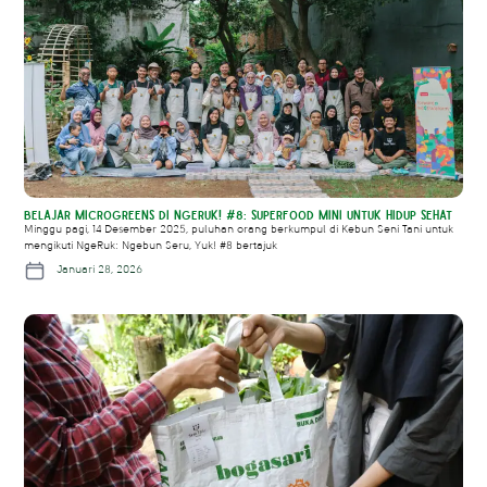
Belajar Microgreens di NgeRuk! #8: Superfood Mini untuk Hidup Sehat
Minggu pagi, 14 Desember 2025, puluhan orang berkumpul di Kebun Seni Tani untuk
mengikuti NgeRuk: Ngebun Seru, Yuk! #8 bertajuk
Januari 28, 2026