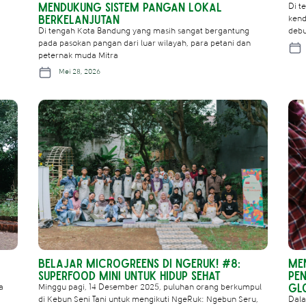
Mendukung Sistem Pangan Lokal
Di t
Berkelanjutan
kend
Di tengah Kota Bandung yang masih sangat bergantung
deb
pada pasokan pangan dari luar wilayah, para petani dan
peternak muda Mitra
Mei 28, 2026
Belajar Microgreens di NgeRuk! #8:
Me
Superfood Mini untuk Hidup Sehat
Pen
Gl
a
Minggu pagi, 14 Desember 2025, puluhan orang berkumpul
di Kebun Seni Tani untuk mengikuti NgeRuk: Ngebun Seru,
Dala