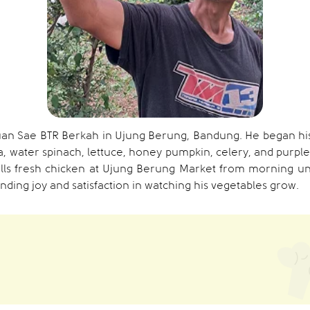
uan Sae BTR Berkah in Ujung Berung, Bandung. He began hi
ma, water spinach, lettuce, honey pumpkin, celery, and purp
sells fresh chicken at Ujung Berung Market from morning un
nding joy and satisfaction in watching his vegetables grow.