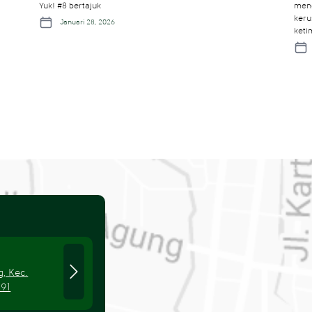
Yuk! #8 bertajuk
meng
keru
Januari 28, 2026
ket
, Kec.
191