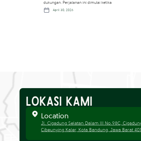
dukungan. Perjalanan ini dimulai ketika
April 30, 2026
Lokasi Kami
Location
Jl. Cigadung Selatan Dalam III No.98C, Cigadung
Cibeunying Kaler, Kota Bandung, Jawa Barat 40