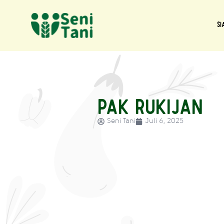
Si
Pak Rukijan
Seni Tani
Juli 6, 2025